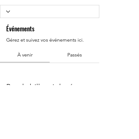
Événements
Gérez et suivez vos événements ici.
À venir
Passés
Pas de billet ni de réponse
pour le moment
Parcourir les événements