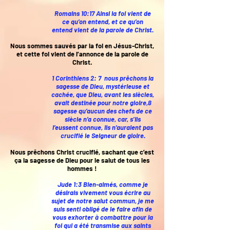
Romains 10:17 Ainsi la foi vient de
ce qu’on entend, et ce qu’on
entend vient de la parole de Christ.
Nous sommes sauvés par la foi en Jésus-Christ,
et cette foi vient de l’annonce de la parole de
Christ.
1 Corinthiens 2: 7 nous prêchons la
sagesse de Dieu, mystérieuse et
cachée, que Dieu, avant les siècles,
avait destinée pour notre gloire,8
sagesse qu’aucun des chefs de ce
siècle n’a connue, car, s’ils
l’eussent connue, ils n’auraient pas
crucifié le Seigneur de gloire.
Nous prêchons Christ crucifié, sachant que c’est
ça la sagesse de Dieu pour le salut de tous les
hommes !
Jude 1:3 Bien-aimés, comme je
désirais vivement vous écrire au
sujet de notre salut commun, je me
suis senti obligé de le faire afin de
vous exhorter à combattre pour la
foi qui a été transmise aux saints