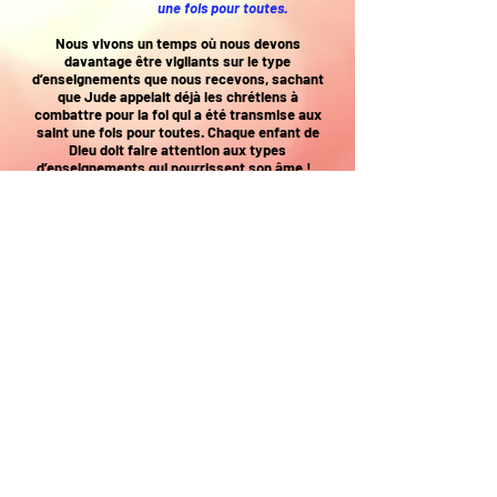
une fois pour toutes.
Nous vivons un temps où nous devons
davantage être vigilants sur le type
d’enseignements que nous recevons, sachant
que Jude appelait déjà les chrétiens à
combattre pour la foi qui a été transmise aux
saint une fois pour toutes. Chaque enfant de
Dieu doit faire attention aux types
d’enseignements qui nourrissent son âme !
Romains 6:6 sachant que notre
vieil homme a été crucifié avec lui,
afin que le corps du péché fût
détruit, pour que nous ne soyons
plus esclaves du péché ; 7 car
celui qui est mort est libre du
péché.8 Or, si nous sommes morts
avec Christ, nous croyons que nous
vivrons aussi avec lui,
Nos enseignements visent à permettre à tous
les cœurs désireux de porter la vie de Jésus-
Christ dans l’âme d’apprendre avec la puissance
du Saint-Esprit et la parole de vérité comment
quitter le vieil homme avec Christ et vivre la vie
nouvelle.