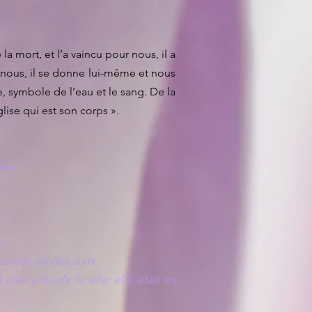
a mort, et l’a vaincu pour nous, il a
r nous, il se donne lui-même et nous
ie, symbole de l’eau et le sang. De la
lise qui est son corps ».
eau.
u.
zareth, roi des Juifs.
tait près de la ville: elle était en