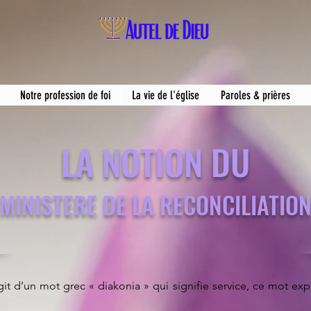
Notre profession de foi
La vie de l'église
Paroles & prières
LA NOTION DU
MINISTERE DE LA RECONCILIATIO
git d’un mot grec « diakonia » qui signifie service, ce mot expr