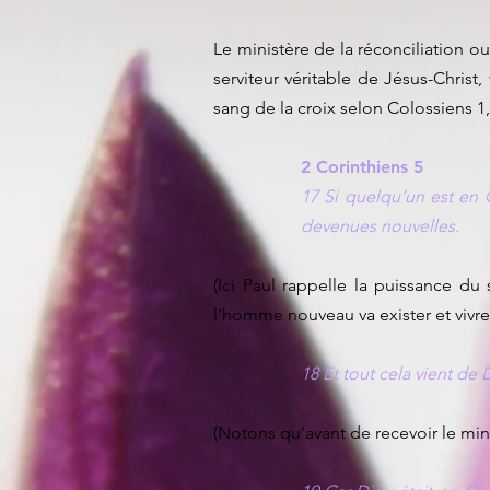
Le ministère de la réconciliation o
serviteur véritable de Jésus-Christ,
sang de la croix selon Colossiens 1,
2 Corinthiens 5
17 Si quelqu’un est en C
devenues nouvelles.
(Ici Paul rappelle la puissance du 
l’homme nouveau va exister et vivre 
18 Et tout cela vient de 
(Notons qu’avant de recevoir le minis