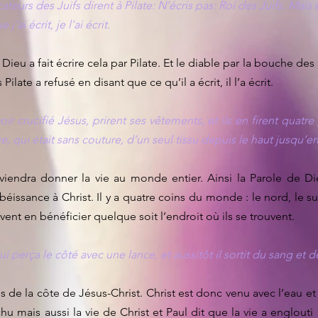
ateurs des Juifs dirent à Pilate: N’écris pas: Roi des Juifs. Mais éc
j’ai écrit, je l’ai écrit.
 Dieu a fait écrire cela par Pilate. Et le diable par la bouche des
 Pilate a refusé en disant que ce qu’il a écrit, il l’a écrit.
oir crucifié Jésus, prirent ses vêtements, et ils en firent quatr
que, qui était sans couture, d’un seul tissu depuis le haut jusqu’e
i viendra donner la vie au monde entier. Ainsi la Parole de 
issance à Christ. Il y a quatre coins du monde : le nord, le sud
ent en bénéficier quelque soit l’endroit où ils se trouvent.
i perça le côté avec une lance, et aussitôt il sortit du sang et de
rtis de la côte de Jésus-Christ. Christ est donc venu avec l’eau 
mais aussi la vie de Christ et Paul dit que la vie a englouti 