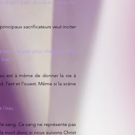
ris qu’il a dit: Je suis roi des Juifs.
 principaux sacrificateurs veut inciter
e parts, une part pour chaque soldat.
n bas.
Dieu est à même de donner la vie à
, l’est et l’ouest. Même si la scène
 l’eau.
et le sang. Ce sang ne représente pas
la mort donc si nous suivons Christ