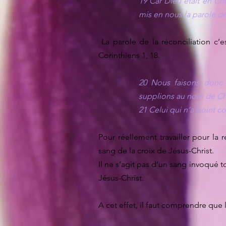
19 Car Dieu était en Ch
mis en nous la parole de 
La parole de la réconciliation c’
Corinthiens 1, 18.
20 Nous faisons donc 
supplions au nom de Chr
21 Celui qui n’a point c
Pour réellement travailler pour la r
sang de la croix de Jésus-Christ.
Il ne s’agit pas d’un sang invoqué t
Jésus-Christ.
A cet effet, il faut comprendre que 