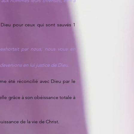
 aux hommes leurs offenses, et il a
e Dieu pour ceux qui sont sauvés 1
exhortait par nous; nous vous en
 devenions en lui justice de Dieu.
même été réconcilié avec Dieu par le
uelle grâce à son obéissance totale à
uissance de la vie de Christ.