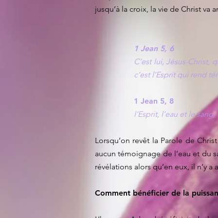
jusqu’à la croix, la vie de Christ va a
1 Jean 5, 6
C’est lui, Jésus-Christ,
c’est l’Esprit qui rend t
1 Jean 5, 8
l’Esprit, l’eau et le sang,
Lorsqu’on revêt la Parole de Christ 
aucun témoignage de l’eau et du san
révélations alors qu’en eux, il n’y a 
Comment bénéficier de la puissan