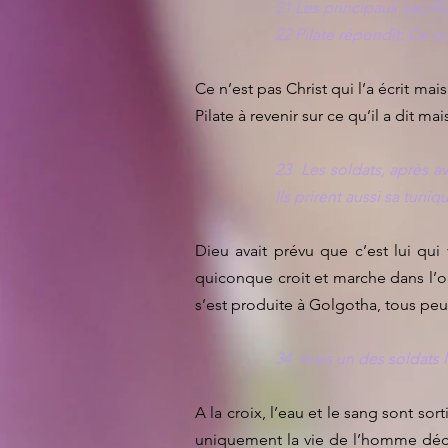
21 Les principaux sacrific
22 Pilate répondit: Ce que 
Ce n’est pas Christ qui l’a écrit mais
Pilate à revenir sur ce qu’il a dit mais
23 Les soldats, après av
Ils prirent aussi sa tuni
Dieu avait prévu que c’est lui qu
quiconque croit et marche dans l’obé
s’est produite à Golgotha, tous peuv
34 mais un des soldats lu
A la croix, l’eau et le sang sont so
uniquement la vie de l’homme déchu 