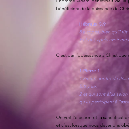
L’homme Adam bénéficiait de la p
bénéficiera de la puissance de Christ
Hébreux 5.9
8 a appris, bien qu’il fût
9 et qui, après avoir été
C’est par l’obéissance à Christ que
1 Pierre 1
1 Pierre, apôtre de Jésu
Bithynie,
2 et qui sont élus selon 
qu’ils participent à l’as
On voit l’élection et la sanctifica
et c’est lorsque nous devenons obéi