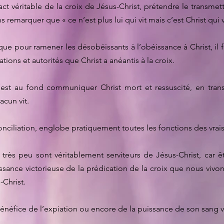
ct véritable de la croix de Jésus-Christ, prétendre le transmettr
 remarquer que « ce n’est plus lui qui vit mais c’est Christ qui vi
e pour ramener les désobéissants à l’obéissance à Christ, il
ations et autorités que Christ a anéantis à la croix.
c’est au fond communiquer Christ mort et ressuscité, en transm
acun vit.
nciliation, englobe pratiquement toutes les fonctions des vrais 
rès peu sont véritablement serviteurs de Jésus-Christ, car êt
sance victorieuse de la prédication de la croix que nous vivo
-Christ.
éfice de l’expiation ou encore de la puissance de son sang ver