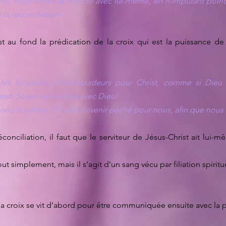
rist, réconciliant le monde avec lui-même, en n’imputant point
la réconciliation.
est au fond la prédication de la croix qui est la puissance d
les fonctions d’ambassadeurs pour Christ, comme si Dieu 
ist: Soyez réconciliés avec Dieu!
onnu le péché, il l’a fait devenir péché pour nous, afin que nous
éconciliation, il faut que le serviteur de Jésus-Christ ait lui-
out simplement, mais il s’agit d’un sang vécu par filiation spirit
la croix se vit d’abord pour être communiquée ensuite avec la p