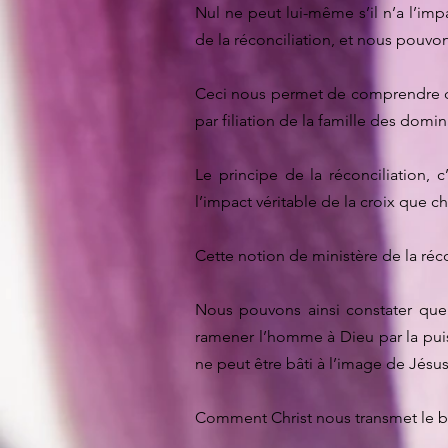
Nul ne peut lui-même s’il n’a l’impa
de la réconciliation, et nous pouvons
Ceci nous permet de comprendre qu
par filiation de la famille des domin
Le principe de la réconciliation, 
l’impact véritable de la croix que ch
Cette notion de ministère de la réco
Nous pouvons ainsi constater que t
ramener l’homme à Dieu par la puis
ne peut être bâti à l’image de Jésus
Comment Christ nous transmet le bén