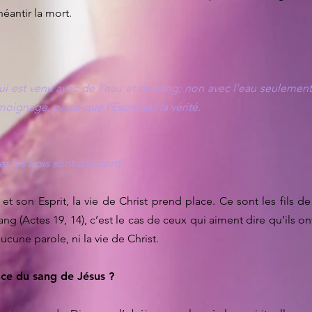
néantir la mort.
 qui est venu avec de l’eau et du sang; non avec l’eau seulement
émoignage, parce que l’Esprit est la vérité.
 et les trois sont d’accord.
et son Esprit, la vie de Christ prend place. Ce sont les fils de
g (Actes 19, 14), c’est le cas de ceux qui aiment dire qu’ils on
aucune parole, ni la vie de Christ.
ce du sang de Jésus ?