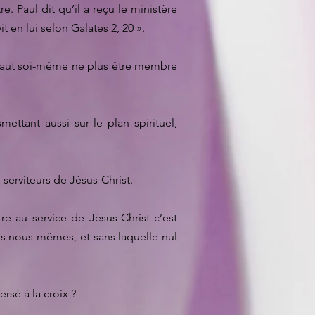
e. Paul dit qu’il a reçu le ministère
t en lui selon Galates 2, 20 ».
 faut soi-même ne plus être membre
ettant aussi sur le plan spirituel,
serviteurs de Jésus-Christ.
re au service de Jésus-Christ c’est
ns nous-mêmes, et sans laquelle nul
sé à la croix ?