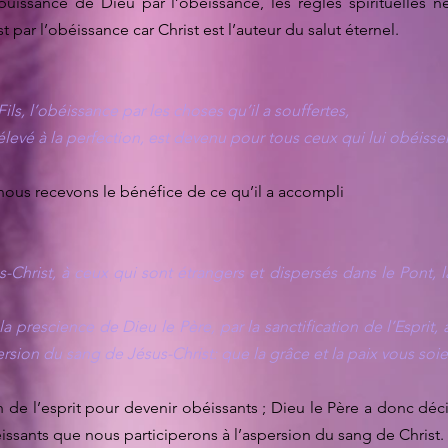
uissance de Dieu par l’obéissance, les règles spirituelles
 par l’obéissance car Christ est l’auteur du salut éternel.
 Fils, l’obéissance par les choses qu’il a souffertes,
 élevé à la perfection, est devenu pour tous ceux qui lui obéissen
 nous recevons le bénéfice de ce qu’il a accompli
s-Christ, à ceux qui sont étrangers et dispersés dans le Pont, l
la prescience de Dieu le Père, par la sanctification de l’Esprit, 
persion du sang de Jésus-Christ: que la grâce et la paix vous soie
tion de l’esprit pour devenir obéissants ; Dieu le Père a donc 
ssants que nous participerons à l’aspersion du sang de Christ.