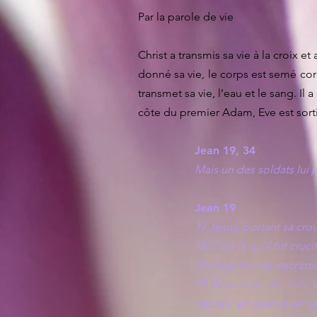
Par la parole de vie
Christ a transmis sa vie à la croix 
donné sa vie, le corps est semé corr
transmet sa vie, l’eau et le sang. Il
côte du premier Adam, Eve est sortie
Jean 19, 34
Mais un des soldats lui p
Jean 19
17 Jésus, portant sa cro
18 C’est là qu’il fut cru
19 Pilate fit une inscript
20 Beaucoup de Juifs lur
hébreu, en grec et en lat