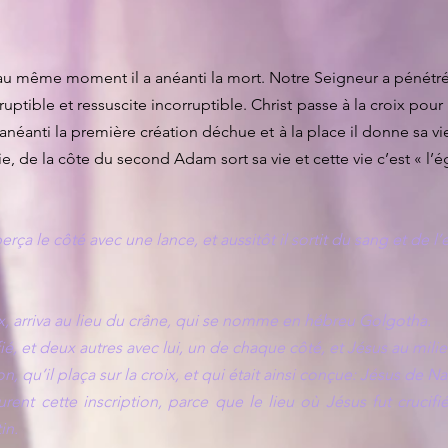
et au même moment il a anéanti la mort. Notre Seigneur a pénétré l
uptible et ressuscite incorruptible. Christ passe à la croix pou
 a anéanti la première création déchue et à la place il donne sa v
, de la côte du second Adam sort sa vie et cette vie c’est « l’ég
erça le côté avec une lance, et aussitôt il sortit du sang et de l’
ix, arriva au lieu du crâne, qui se nomme en hébreu Golgotha.
cifié, et deux autres avec lui, un de chaque côté, et Jésus au milie
ion, qu’il plaça sur la croix, et qui était ainsi conçue: Jésus de Na
ent cette inscription, parce que le lieu où Jésus fut crucifié é
in.