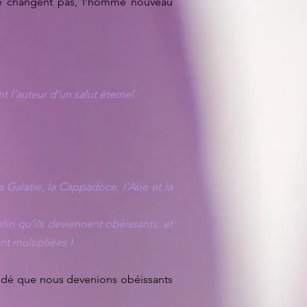
 ne changent pas, l’homme nouveau
t l’auteur d’un salut éternel
a Galatie, la Cappadoce, l’Asie et la
afin qu’ils deviennent obéissants, et
nt multipliées !
décidé que nous devenions obéissants