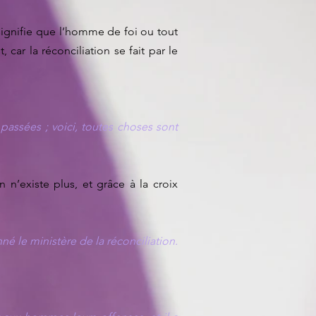
 signifie que l’homme de foi ou tout
 car la réconciliation se fait par le
 passées ; voici, toutes choses sont
 n’existe plus, et grâce à la croix
nné le ministère de la réconciliation.