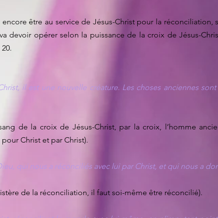
u encore être au service de Jésus-Christ pour la réconciliation,
 va devoir opérer selon la puissance de la croix de Jésus-Christ,
 20.
hrist, il est une nouvelle créature. Les choses anciennes sont
sang de la croix de Jésus-Christ, par la croix, l’homme ancien
pour Christ et par Christ).
Dieu, qui nous a réconciliés avec lui par Christ, et qui nous a do
tère de la réconciliation, il faut soi-même être réconcilié).