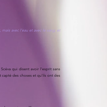
, mais avec l’eau et avec le sang; et
 Scéva qui disent avoir l’esprit sans
t capté des choses et qu’ils ont des