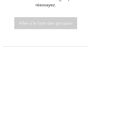
réessayez.
Aller à la liste des groupes
©2021 par Autel de Dieu.