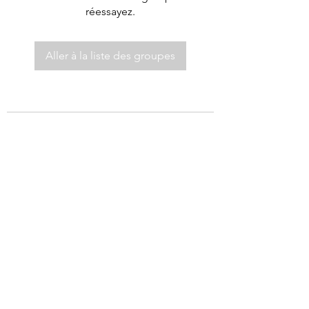
réessayez.
Aller à la liste des groupes
©2021 par Autel de Dieu.