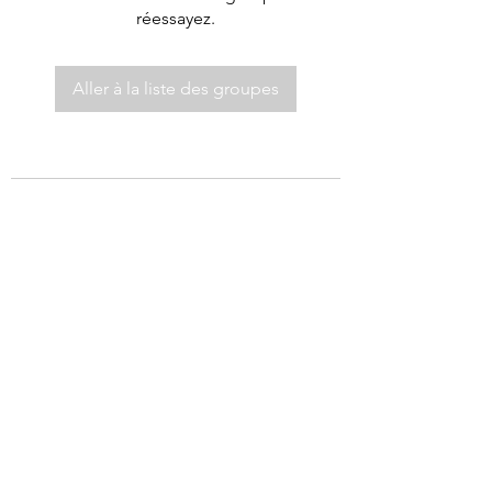
réessayez.
Aller à la liste des groupes
©2021 par Autel de Dieu.