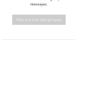
réessayez.
Aller à la liste des groupes
©2021 par Autel de Dieu.