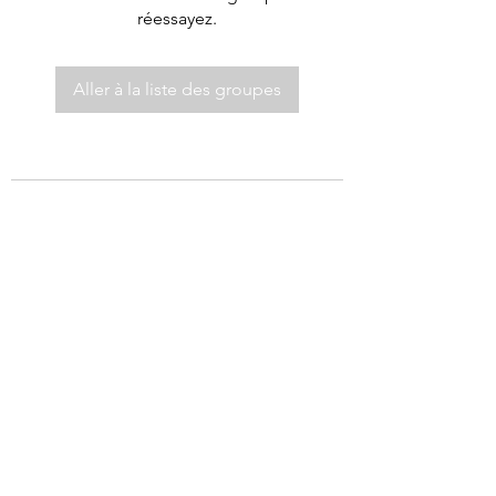
réessayez.
Aller à la liste des groupes
©2021 par Autel de Dieu.