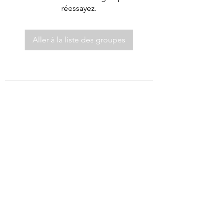
réessayez.
Aller à la liste des groupes
©2021 par Autel de Dieu.