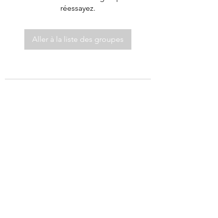
réessayez.
Aller à la liste des groupes
©2021 par Autel de Dieu.