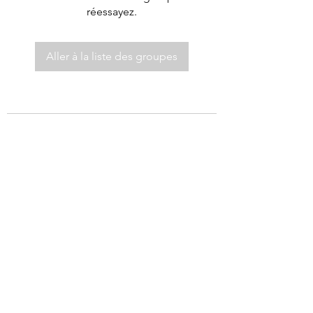
réessayez.
Aller à la liste des groupes
©2021 par Autel de Dieu.