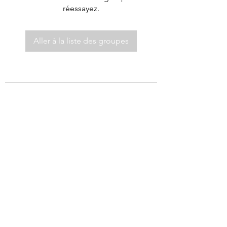
réessayez.
Aller à la liste des groupes
©2021 par Autel de Dieu.