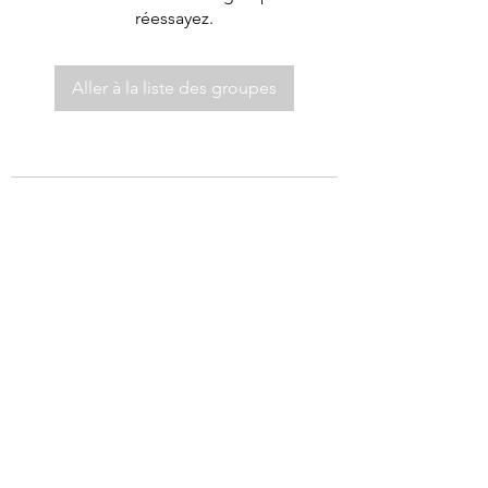
réessayez.
Aller à la liste des groupes
©2021 par Autel de Dieu.