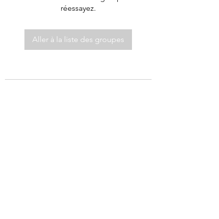
réessayez.
Aller à la liste des groupes
©2021 par Autel de Dieu.