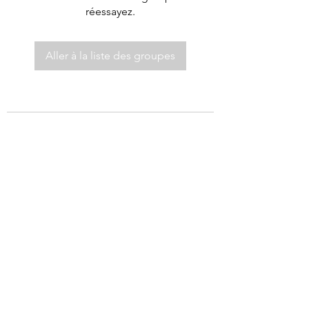
réessayez.
Aller à la liste des groupes
©2021 par Autel de Dieu.