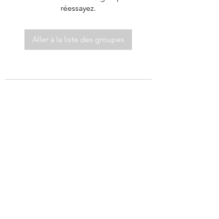
réessayez.
Aller à la liste des groupes
©2021 par Autel de Dieu.