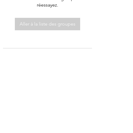
réessayez.
Aller à la liste des groupes
©2021 par Autel de Dieu.