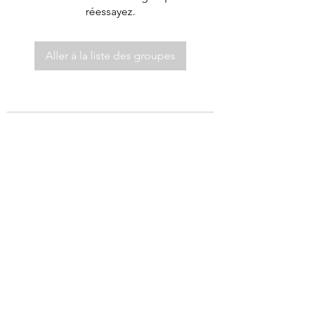
réessayez.
Aller à la liste des groupes
©2021 par Autel de Dieu.