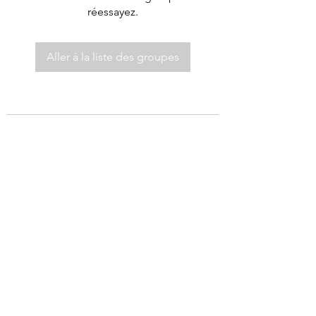
réessayez.
Aller à la liste des groupes
©2021 par Autel de Dieu.