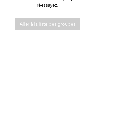
réessayez.
Aller à la liste des groupes
©2021 par Autel de Dieu.