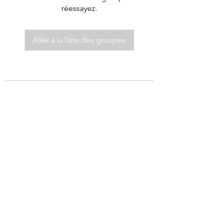
réessayez.
Aller à la liste des groupes
©2021 par Autel de Dieu.