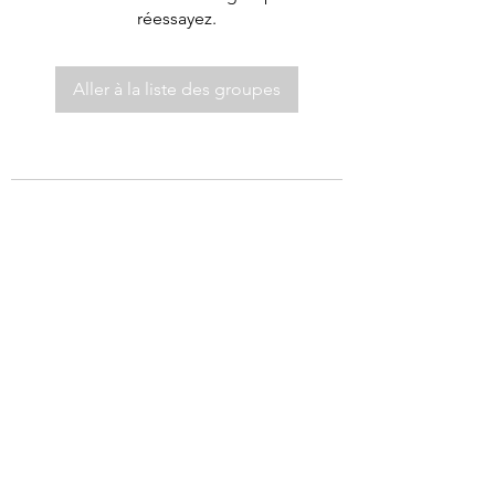
réessayez.
Aller à la liste des groupes
©2021 par Autel de Dieu.