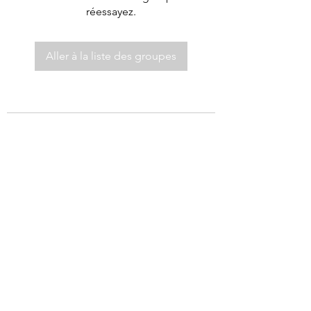
réessayez.
Aller à la liste des groupes
©2021 par Autel de Dieu.