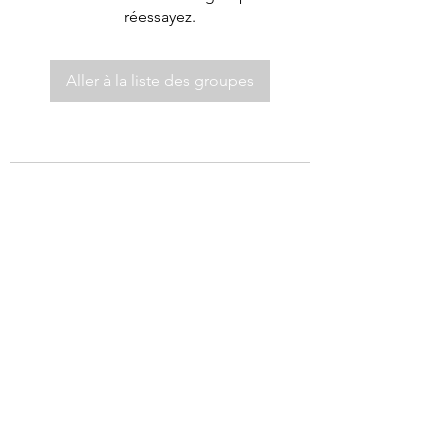
réessayez.
Aller à la liste des groupes
©2021 par Autel de Dieu.