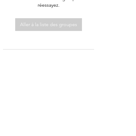
réessayez.
Aller à la liste des groupes
©2021 par Autel de Dieu.