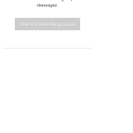
réessayez.
Aller à la liste des groupes
©2021 par Autel de Dieu.