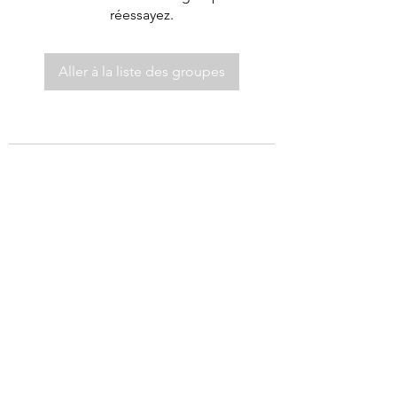
réessayez.
Aller à la liste des groupes
©2021 par Autel de Dieu.