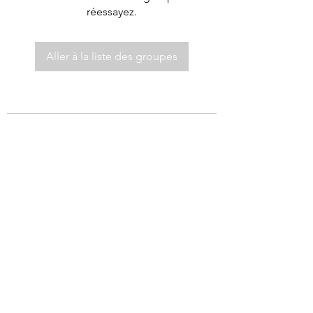
réessayez.
Aller à la liste des groupes
©2021 par Autel de Dieu.