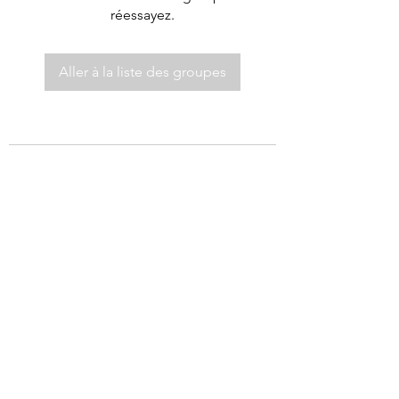
réessayez.
Aller à la liste des groupes
©2021 par Autel de Dieu.