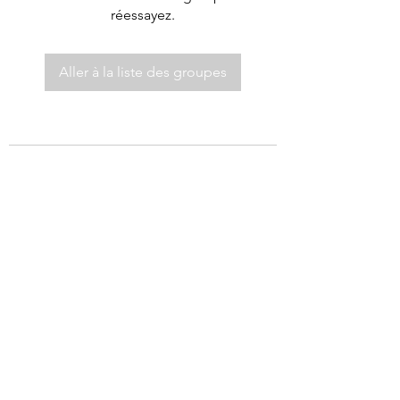
réessayez.
Aller à la liste des groupes
©2021 par Autel de Dieu.