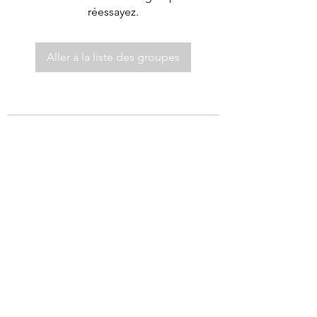
réessayez.
Aller à la liste des groupes
©2021 par Autel de Dieu.