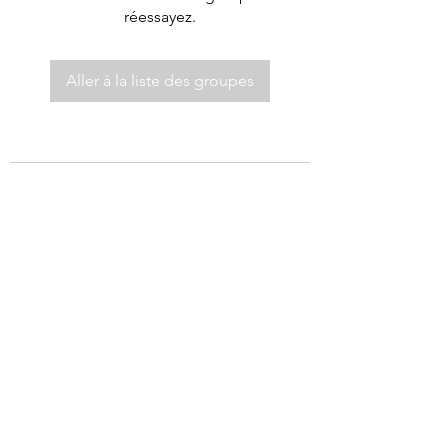
réessayez.
Aller à la liste des groupes
©2021 par Autel de Dieu.