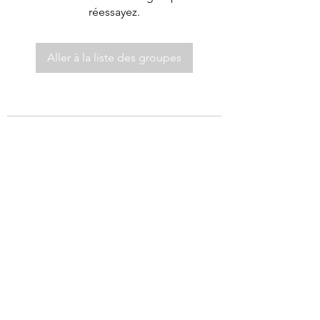
réessayez.
Aller à la liste des groupes
©2021 par Autel de Dieu.