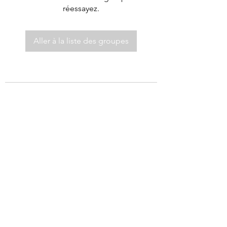
réessayez.
Aller à la liste des groupes
©2021 par Autel de Dieu.