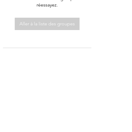
réessayez.
Aller à la liste des groupes
©2021 par Autel de Dieu.