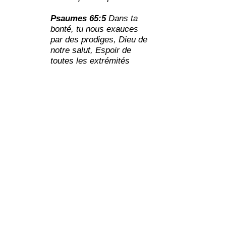
Psaumes 65:5
Dans ta
bonté, tu nous exauces
par des prodiges, Dieu de
notre salut, Espoir de
toutes les extrémités
lointaines de la terre et de
la mer !
A vous tous mon peuple, je souhaite
que vous prospériez comme
prospère l’état de votre âme,
n’oubliez jamais, mon regard est sur
le juste.
Psaumes 34:15
Les yeux
de l’Eternel sont sur les
justes, Et ses oreilles sont
attentives à leurs cris.
Proverbes 10:3
L’Eternel