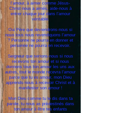
l’amour, à aimer comme Jésus-
Christ nous a aimés, aide-nous à
entrer chaque jour dans l’amour
véritable.
Oui Père que deviendrons-nous si
nous tous nous revendiquons l’amour
? Personne ne pourra en donner et
personne ne pourra en recevoir.
Seigneur que serions-nous si nous
recevons ton amour et si nous
donnons tous ton amour les uns aux
autres, tout le monde recevra l’amour
parce que tu es amour, mon Dieu
apprends-nous à recevoir Christ et à
manifester son amour !
Mon Dieu comme tu le dis dans ta
parole, tu nous as prédestinés dans
ton amour à être tes enfants