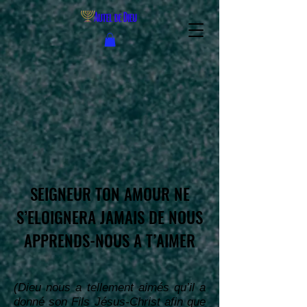
SEIGNEUR TON AMOUR NE
S’ELOIGNERA JAMAIS DE NOUS
APPRENDS-NOUS A T’AIMER
(Dieu nous a tellement aimés qu’il a
donné son Fils Jésus-Christ afin que