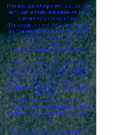
Permets que chaque jour soit un jour
écrit par ta main puissante, un jour
d’amour selon Dieu, un jour
d’éclairage, un jour de ta lumière, un
jour de tes bénédictions, un jour de
tes richesses immenses, un jour de
tous tes bienfaits dans
l’accomplissement de ton amour.
Permets que ton œuvre ait toujours
ce qu’il faut et fasse toujours selon ta
volonté ce que tu as prévu et décidé,
éloigne toujours de ma vie les plans
du diable, et empêche toute nuisance
de sa part.
Permets que toutes mes actions, à
l’intérieur comme à l’extérieur soient
toujours pour la gloire de ton saint
nom.
Permets que mon cœur se donne