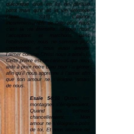
quiconque croit en lui ne périsse
point mais qu’il ait la vie éternelle
(Jean 3:16). L’amour
incommensurable de Dieu pour nous
c’est la vie éternelle, lorsque nous
l’acceptons et marchons dans
l’obéissance, nous ne sommes plus
condamnés et nous aussi devons
l’aimer comme Christ nous a aimés).
Cette prière est un canevas qui nous
aide à prier notre Dieu pour l’implorer
afin qu’il nous apprenne à l’aimer afin
que son amour ne s’éloigne jamais
de nous.
Esaïe 54:10
Quand les
montagnes s’éloigneraient,
Quand les collines
chancelleraient, Mon
amour ne s’éloignera point
de toi, Et mon alliance de