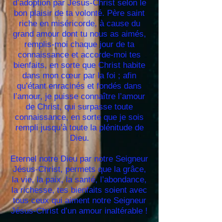
d’adoption par Jésus-Christ selon le
bon plaisir de ta volonté. Père saint
riche en miséricorde, à cause du
grand amour dont tu nous as aimés,
remplis-moi chaque jour de ta
connaissance et accorde-moi tes
bienfaits, en sorte que Christ habite
dans mon cœur par la foi ; afin
qu’étant enracinés et fondés dans
l’amour, je puisse connaître l’amour
de Christ, qui surpasse toute
connaissance, en sorte que je sois
rempli jusqu’à toute la plénitude de
Dieu.
Eternel notre Dieu par notre Seigneur
Jésus-Christ, permets que la grâce,
la vie, la paix, la santé, l’abondance,
la richesse, tes bienfaits soient avec
tous ceux qui aiment notre Seigneur
Jésus-Christ d’un amour inaltérable !