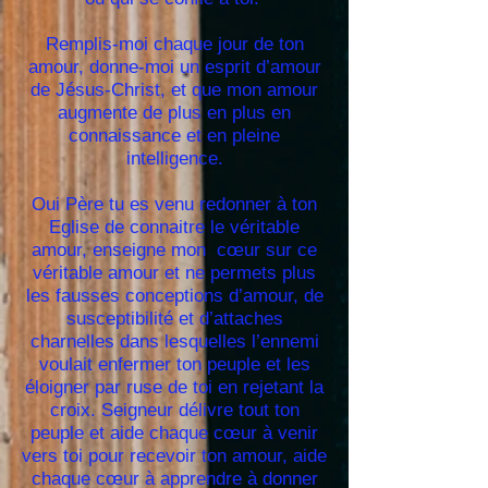
Remplis-moi chaque jour de ton
amour, donne-moi un esprit d’amour
de Jésus-Christ, et que mon amour
augmente de plus en plus en
connaissance et en pleine
intelligence.
Oui Père tu es venu redonner à ton
Eglise de connaitre le véritable
amour, enseigne mon cœur sur ce
véritable amour et ne permets plus
les fausses conceptions d’amour, de
susceptibilité et d’attaches
charnelles dans lesquelles l’ennemi
voulait enfermer ton peuple et les
éloigner par ruse de toi en rejetant la
croix. Seigneur délivre tout ton
peuple et aide chaque cœur à venir
vers toi pour recevoir ton amour, aide
chaque cœur à apprendre à donner