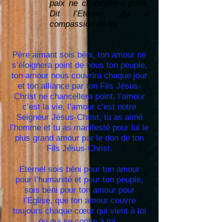
paix ne chancellera point,
Dit l’Eternel, qui a
compassion de toi.
Père aimant sois béni, ton amour ne
s’éloignera point de nous ton peuple,
ton amour nous couvrira chaque jour
et ton alliance par ton Fils Jésus-
Christ ne chancellera point, l’amour
c’est la vie, l’amour c’est notre
Seigneur Jésus-Christ, tu as aimé
l’homme et tu as manifesté pour lui le
plus grand amour par le don de ton
Fils Jésus-Christ.
Eternel sois béni pour ton amour
pour l’humanité et pour ton peuple,
sois béni pour ton amour pour
l’Eglise, que ton amour couvre
toujours chaque cœur qui vient à toi
ou qui se confie à toi.