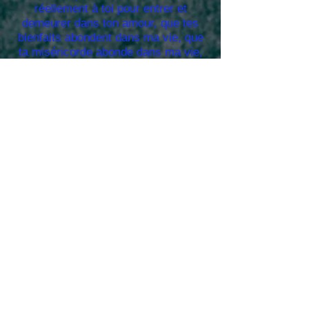
réellement à toi pour entrer et
demeurer dans ton amour, que tes
bienfaits abondent dans ma vie, que
ta miséricorde abonde dans ma vie,
que ta magnificence soit là, que ta
toute-puissance couvre toute ma vie
et que ton amour me comble de
bonheur.
Ta puissance est sans limite
Seigneur, de même que le ciel et la
terre sont l’œuvre de tes mains, de
même Père d’amour, à cause de ton
amour manifesté par le don de ton
Fils bien-aimé Jésus-Christ notre
Seigneur, permets que je voie
chaque jour l’accomplissement de ta
puissance dans ton œuvre et dans la
vie de tous les saints.
Eternel notre Dieu, que chaque
instant et moment que je passe dans