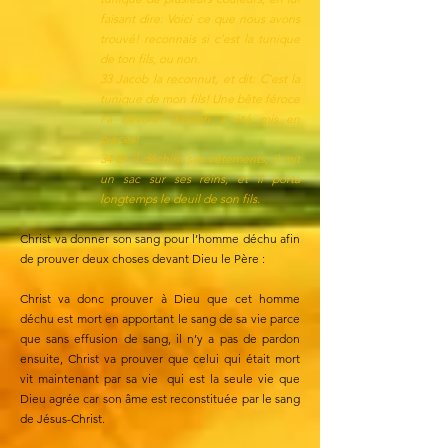
faisant dire: Voici ce que nous avons
trouvé! reconnais si c’est la tunique
de ton fils, ou non.
33 Jacob la reconnut, et dit: C’est la
tunique de mon fils! Une bête féroce
l’a dévoré! Joseph a été mis en
pièces!
34 Et il déchira ses vêtements, il mit
un sac sur ses reins, et il porta
longtemps le deuil de son fils.
Christ va donner son sang pour l’homme déchu afin
de prouver deux choses devant Dieu le Père :
Christ va donc prouver à Dieu que cet homme
déchu est mort en apportant le sang de sa vie parce
que sans effusion de sang, il n’y a pas de pardon
ensuite, Christ va prouver que celui qui était mort
vit maintenant par sa vie qui est la seule vie que
Dieu agrée car son âme est reconstituée par le sang
de Jésus-Christ.