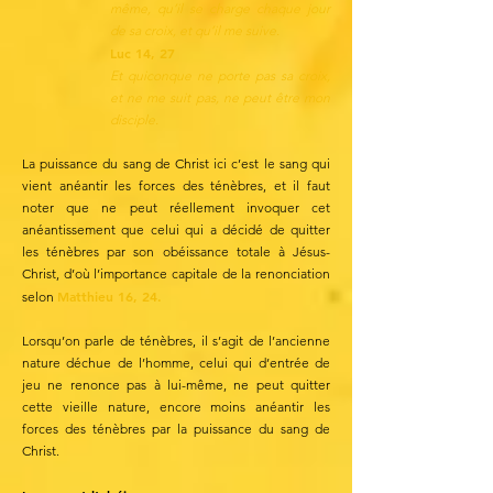
même, qu’il se charge chaque jour
de sa croix, et qu’il me suive.
Luc 14, 27
Et quiconque ne porte pas sa croix,
et ne me suit pas, ne peut être mon
disciple.
La puissance du sang de Christ ici c’est le sang qui
vient anéantir les forces des ténèbres, et il faut
noter que ne peut réellement invoquer cet
anéantissement que celui qui a décidé de quitter
les ténèbres par son obéissance totale à Jésus-
Christ, d’où l’importance capitale de la renonciation
Matthieu 16, 24.
selon
Lorsqu’on parle de ténèbres, il s’agit de l’ancienne
nature déchue de l’homme, celui qui d’entrée de
jeu ne renonce pas à lui-même, ne peut quitter
cette vieille nature, encore moins anéantir les
forces des ténèbres par la puissance du sang de
Christ.