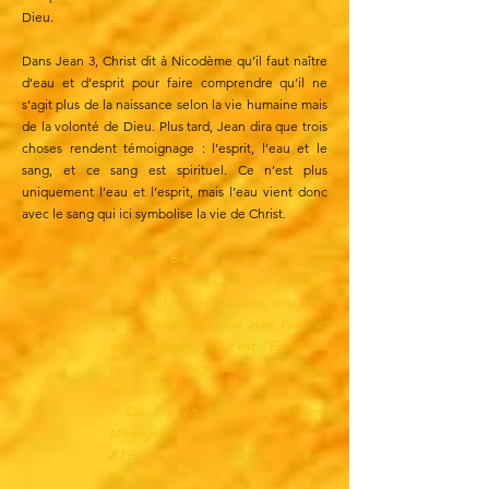
Dieu.
Dans Jean 3, Christ dit à Nicodème qu’il faut naître
d’eau et d’esprit pour faire comprendre qu’il ne
s’agit plus de la naissance selon la vie humaine mais
de la volonté de Dieu. Plus tard, Jean dira que trois
choses rendent témoignage : l’esprit, l’eau et le
sang, et ce sang est spirituel. Ce n’est plus
uniquement l’eau et l’esprit, mais l’eau vient donc
avec le sang qui ici symbolise la vie de Christ.
1 Jean 5, 6-8
6 C’est lui, Jésus-Christ, qui est venu
avec de l’eau et du sang, non avec
l’eau seulement, mais avec l’eau et
avec le sang ; et c’est l’Esprit qui
rend témoignage, parce que l’Esprit
est la vérité.
7 Car il y en a trois qui rendent
témoignage :
8 l’Esprit, l’eau et le sang, et les trois
sont d’accord.