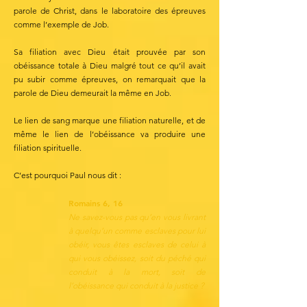
parole de Christ, dans le laboratoire des épreuves
comme l’exemple de Job.
Sa filiation avec Dieu était prouvée par son
obéissance totale à Dieu malgré tout ce qu’il avait
pu subir comme épreuves, on remarquait que la
parole de Dieu demeurait la même en Job.
Le lien de sang marque une filiation naturelle, et de
même le lien de l’obéissance va produire une
filiation spirituelle.
C’est pourquoi Paul nous dit :
Romains 6, 16
Ne savez-vous pas qu’en vous livrant
à quelqu’un comme esclaves pour lui
obéir, vous êtes esclaves de celui à
qui vous obéissez, soit du péché qui
conduit à la mort, soit de
l’obéissance qui conduit à la justice ?