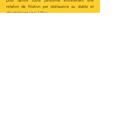
pour définir toute personne entretenant une
relation de filiation par obéissance au diable et
désobéissant ainsi à Dieu.
Romains 5
17 Si par l’offense d’un seul la mort a
régné par lui seul, à plus forte raison
ceux qui reçoivent l’abondance de la
grâce et du don de la justice
régneront-ils dans la vie par Jésus-
Christ lui seul.
18 Ainsi donc, comme par une seule
offense la condamnation a atteint
tous les hommes, de même par un
seul acte de justice la justification qui
donne la vie s’étend à tous les
hommes.
19 Car, comme par la désobéissance
d’un seul homme beaucoup ont été
rendus pécheurs, de même par
l’obéissance d’un seul beaucoup
seront rendus justes.