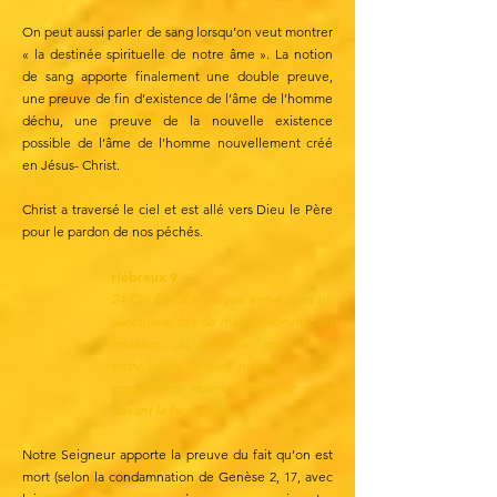
On peut aussi parler de sang lorsqu’on veut montrer
« la destinée spirituelle de notre âme ». La notion
de sang apporte finalement une double preuve,
une preuve de fin d’existence de l’âme de l’homme
déchu, une preuve de la nouvelle existence
possible de l’âme de l’homme nouvellement créé
en Jésus- Christ.
Christ a traversé le ciel et est allé vers Dieu le Père
pour le pardon de nos péchés.
Hébreux 9
24 Car Christ n’est pas entré dans un
sanctuaire fait de main d’homme, en
imitation du véritable, mais il est
entré dans le ciel même, afin de
comparaître maintenant pour nous
devant la face de Dieu.
Notre Seigneur apporte la preuve du fait qu’on est
mort (selon la condamnation de Genèse 2, 17, avec