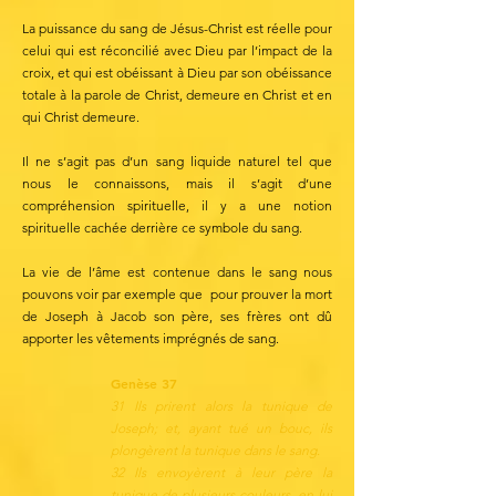
La puissance du sang de Jésus-Christ est réelle pour
celui qui est réconcilié avec Dieu par l’impact de la
croix, et qui est obéissant à Dieu par son obéissance
totale à la parole de Christ, demeure en Christ et en
qui Christ demeure.
Il ne s’agit pas d’un sang liquide naturel tel que
nous le connaissons, mais il s’agit d’une
compréhension spirituelle, il y a une notion
spirituelle cachée derrière ce symbole du sang.
La vie de l’âme est contenue dans le sang nous
pouvons voir par exemple que pour prouver la mort
de Joseph à Jacob son père, ses frères ont dû
apporter les vêtements imprégnés de sang.
Genèse 37
31 Ils prirent alors la tunique de
Joseph; et, ayant tué un bouc, ils
plongèrent la tunique dans le sang.
32 Ils envoyèrent à leur père la
tunique de plusieurs couleurs, en lui