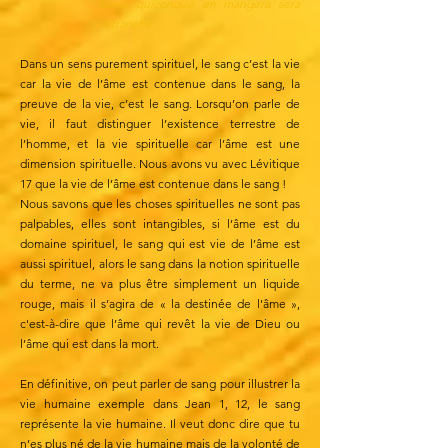
sang: quiconque en mangera sera
retranché.
Dans un sens purement spirituel, le sang c’est la vie
car la vie de l’âme est contenue dans le sang, la
preuve de la vie, c’est le sang. Lorsqu’on parle de
vie, il faut distinguer l’existence terrestre de
l’homme, et la vie spirituelle car l’âme est une
dimension spirituelle. Nous avons vu avec Lévitique
17 que la vie de l’âme est contenue dans le sang !
Nous savons que les choses spirituelles ne sont pas
palpables, elles sont intangibles, si l’âme est du
domaine spirituel, le sang qui est vie de l’âme est
aussi spirituel, alors le sang dans la notion spirituelle
du terme, ne va plus être simplement un liquide
rouge, mais il s’agira de « la destinée de l’âme »,
c'est-à-dire que l’âme qui revêt la vie de Dieu ou
l’âme qui est dans la mort.
En définitive, on peut parler de sang pour illustrer la
vie humaine exemple dans Jean 1, 12, le sang
représente la vie humaine. Il veut donc dire que tu
n’es plus né de la vie humaine mais de la volonté de