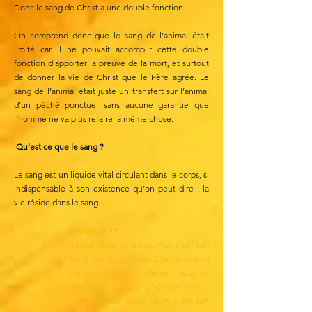
Donc le sang de Christ a une double fonction.
On comprend donc que le sang de l’animal était
limité car il ne pouvait accomplir cette double
fonction d’apporter la preuve de la mort, et surtout
de donner la vie de Christ que le Père agrée. Le
sang de l’animal était juste un transfert sur l’animal
d’un péché ponctuel sans aucune garantie que
l’homme ne va plus refaire la même chose.
Qu’est ce que le sang ?
Le sang est un liquide vital circulant dans le corps, si
indispensable à son existence qu’on peut dire : la
vie réside dans le sang.
Lévitique 17
14 Car l’âme de toute chair, c’est son
sang, qui est en elle. C’est pourquoi
j’ai dit aux enfants d’Israël : Vous ne
mangerez le sang d’aucune chair ;
car l’âme de toute chair, c’est son