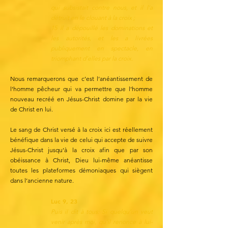
qui subsistait contre nous, et il l’a
détruit en le clouant à la croix ;
15 il a dépouillé les dominations et
les autorités, et les a livrées
publiquement en spectacle, en
triomphant d’elles par la croix.
Nous remarquerons que c’est l’anéantissement de
l’homme pêcheur qui va permettre que l’homme
nouveau recréé en Jésus-Christ domine par la vie
de Christ en lui.
Le sang de Christ versé à la croix ici est réellement
bénéfique dans la vie de celui qui accepte de suivre
Jésus-Christ jusqu’à la croix afin que par son
obéissance à Christ, Dieu lui-même anéantisse
toutes les plateformes démoniaques qui siègent
dans l’ancienne nature.
Luc 9, 23
Puis il dit à tous: Si quelqu’un veut
venir après moi, qu’il renonce à lui-