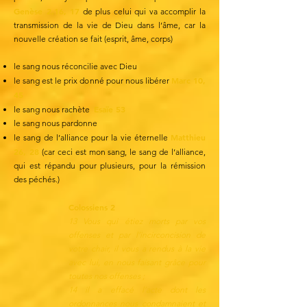
Genèse 2.16, 17
de plus celui qui va accomplir la
transmission de la vie de Dieu dans l’âme, car la
nouvelle création se fait (esprit, âme, corps)
le sang nous réconcilie avec Dieu
Marc 10,
le sang est le prix donné pour nous libérer
45
Esaïe 53
le sang nous rachète
le sang nous pardonne
Matthieu
le sang de l’alliance pour la vie éternelle
26, 28
(car ceci est mon sang, le sang de l’alliance,
qui est répandu pour plusieurs, pour la rémission
des péchés.)
Colossiens 2
13 Vous qui étiez morts par vos
offenses et par l’incirconcision de
votre chair, il vous a rendus à la vie
avec lui, en nous faisant grâce pour
toutes nos offenses ;
14 il a effacé l’acte dont les
ordonnances nous condamnaient et