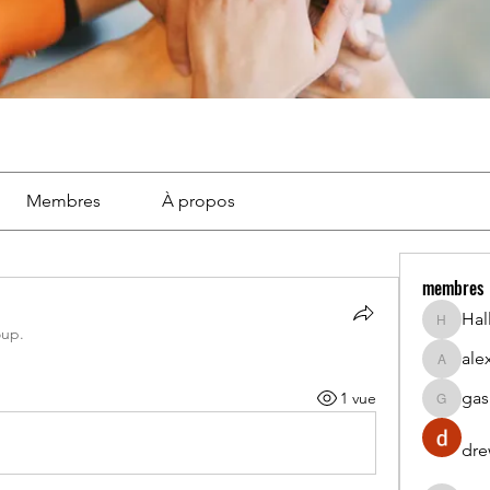
Membres
À propos
membres
Hal
Hall_lin
oup.
ale
alex913
gas
1 vue
gasucla
dre