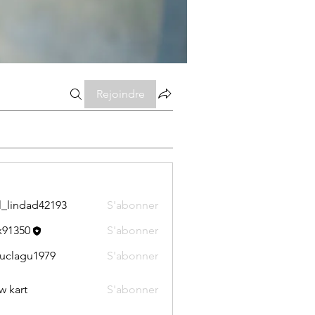
Rejoindre
l_lindad42193
S'abonner
dad42193
x91350
S'abonner
50
uclagu1979
S'abonner
gu1979
w kart
S'abonner