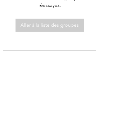
réessayez.
Aller à la liste des groupes
©2021 par Autel de Dieu.