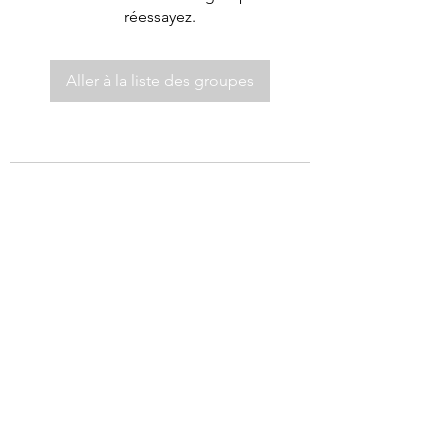
réessayez.
Aller à la liste des groupes
©2021 par Autel de Dieu.