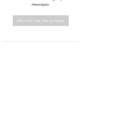
réessayez.
Aller à la liste des groupes
©2021 par Autel de Dieu.