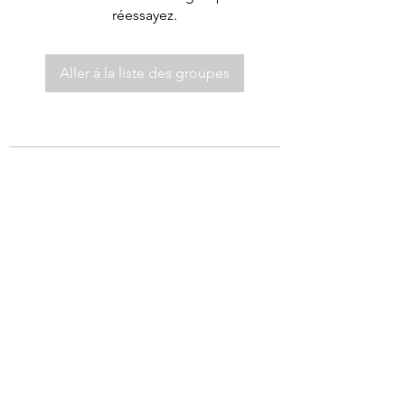
réessayez.
Aller à la liste des groupes
©2021 par Autel de Dieu.