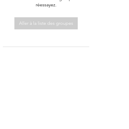
réessayez.
Aller à la liste des groupes
©2021 par Autel de Dieu.