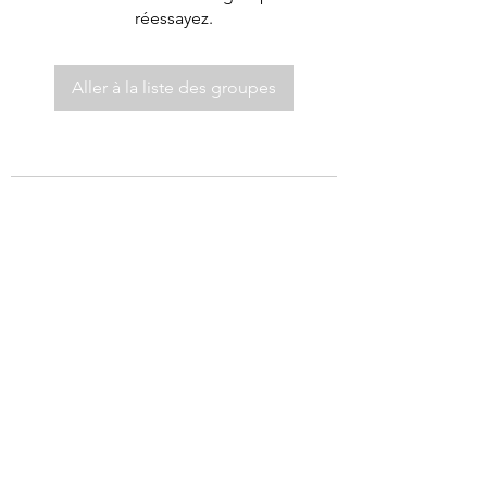
réessayez.
Aller à la liste des groupes
©2021 par Autel de Dieu.