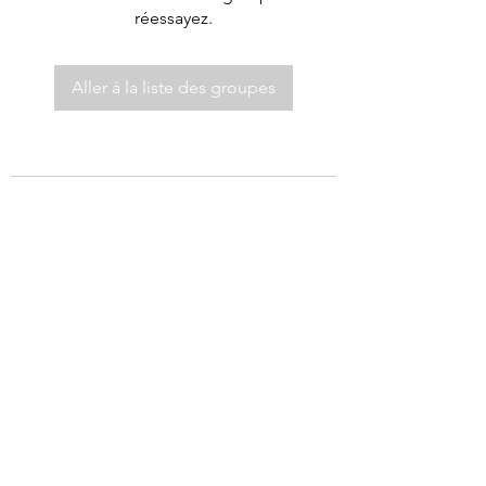
réessayez.
Aller à la liste des groupes
©2021 par Autel de Dieu.