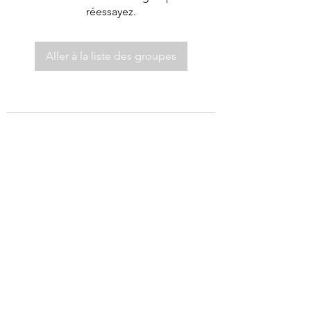
réessayez.
Aller à la liste des groupes
©2021 par Autel de Dieu.