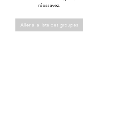
réessayez.
Aller à la liste des groupes
©2021 par Autel de Dieu.