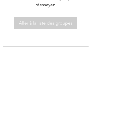
réessayez.
Aller à la liste des groupes
©2021 par Autel de Dieu.